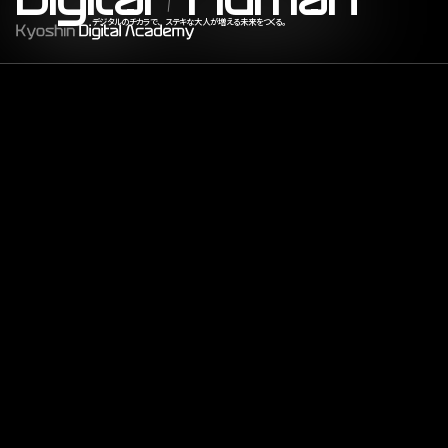
Digital + Human | Digital × Human: デジタル
デ
ジ
タ
ル
の
チ
カ
ラ
で
、
ス
テ
キ
な
大
人
が
増
え
る
未
来
を
つ
く
る
。